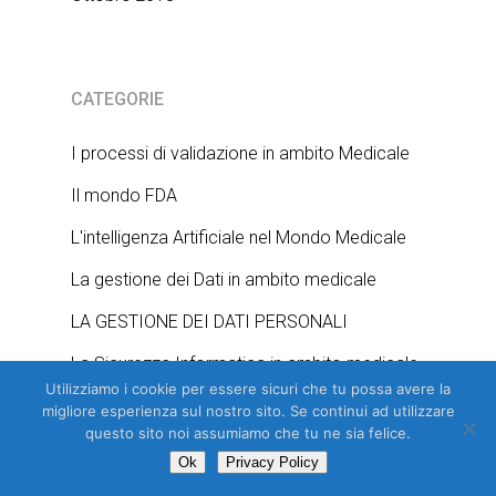
CATEGORIE
I processi di validazione in ambito Medicale
Il mondo FDA
L'intelligenza Artificiale nel Mondo Medicale
La gestione dei Dati in ambito medicale
LA GESTIONE DEI DATI PERSONALI
La Sicurezza Informatica in ambito medicale
Utilizziamo i cookie per essere sicuri che tu possa avere la
Normazione per Dispositivi medici
migliore esperienza sul nostro sito. Se continui ad utilizzare
questo sito noi assumiamo che tu ne sia felice.
Qualità Aziendale
Ok
Privacy Policy