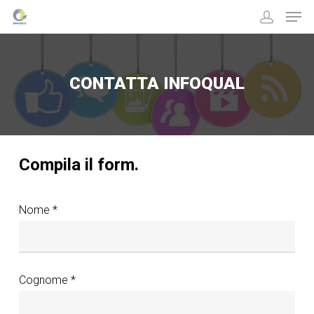
CONTATTA INFOQUAL
Hit enter to search or ESC to close
Compila il form.
Nome *
Cognome *