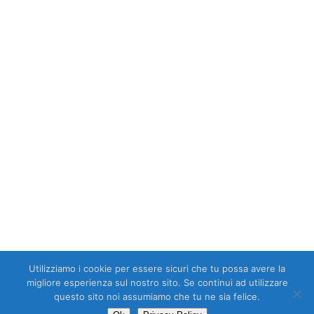
CATEGORIES
I
processi
La
di
L'intelligenza
gestione
validazione
Artificiale
dei Dati
in
Il
nel
in
ambito
mondo
Mondo
ambito
Medicale
FDA
Medicale
medicale
La
LA
Sicurezza
GESTIONE
Informatica
Normazione
DEI
in
per
DATI
ambito
Dispositivi
Qualità
PERSONALI
medicale
medici
Aziendale
Utilizziamo i cookie per essere sicuri che tu possa avere la
© 2026 Infoqual. Blog Infoqual, Cluster @
Domidia
migliore esperienza sul nostro sito. Se continui ad utilizzare
questo sito noi assumiamo che tu ne sia felice.