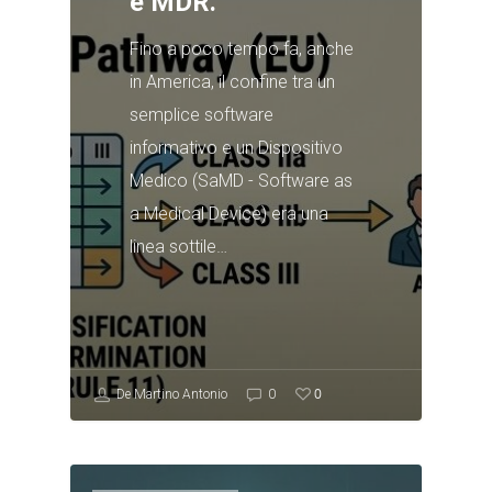
e MDR.
Fino a poco tempo fa, anche
in America, il confine tra un
semplice software
informativo e un Dispositivo
Medico (SaMD - Software as
a Medical Device) era una
linea sottile…
0
De Martino Antonio
0