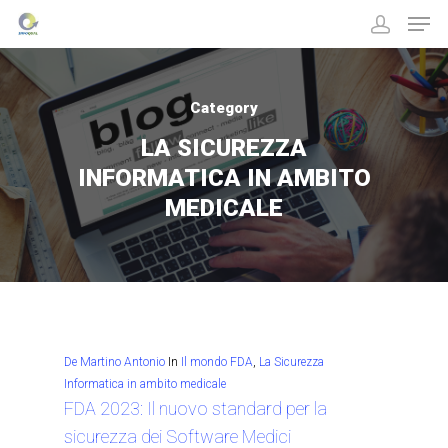
Category
Hit enter to search or ESC to close
LA SICUREZZA
INFORMATICA IN AMBITO
MEDICALE
De Martino Antonio
In
Il mondo FDA
,
La Sicurezza
Informatica in ambito medicale
FDA 2023: Il nuovo standard per la
sicurezza dei Software Medici