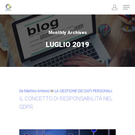
Monthly Archives
Hit enter to search or ESC to close
LUGLIO 2019
De Martino Antonio
In
LA GESTIONE DEI DATI PERSONALI
IL CONCETTO DI RESPONSABILITÀ NEL
GDPR