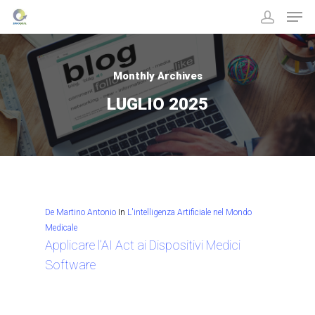
Monthly Archives
Hit enter to search or ESC to close
LUGLIO 2025
De Martino Antonio
In
L'intelligenza Artificiale nel Mondo
Medicale
Applicare l’AI Act ai Dispositivi Medici
Software