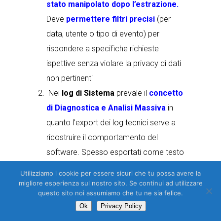
stato manipolato dopo l’estrazione.
Deve
permettere filtri precisi
(per
data, utente o tipo di evento) per
rispondere a specifiche richieste
ispettive senza violare la privacy di dati
non pertinenti
Nei
log di Sistema
prevale il
concetto
di Diagnostica e Analisi Massiva
in
quanto l’export dei log tecnici serve a
ricostruire il comportamento del
software
. Spesso esportati come testo
semplice (.txt, .log) o compressi (.zip,
Utilizziamo i cookie per essere sicuri che tu possa avere la
.gz) per gestire grandi volumi di dati,
migliore esperienza sul nostro sito. Se continui ad utilizzare
questo sito noi assumiamo che tu ne sia felice.
Devono essere facilmente
importabili
in
Ok
Privacy Policy
strumenti di analisi esterna
per il