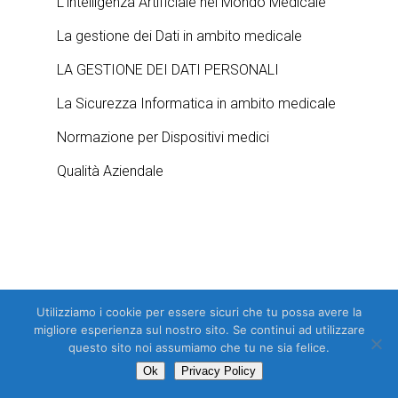
L'intelligenza Artificiale nel Mondo Medicale
La gestione dei Dati in ambito medicale
LA GESTIONE DEI DATI PERSONALI
La Sicurezza Informatica in ambito medicale
Normazione per Dispositivi medici
Qualità Aziendale
Utilizziamo i cookie per essere sicuri che tu possa avere la
migliore esperienza sul nostro sito. Se continui ad utilizzare
questo sito noi assumiamo che tu ne sia felice.
Previous Post
Ok
Privacy Policy